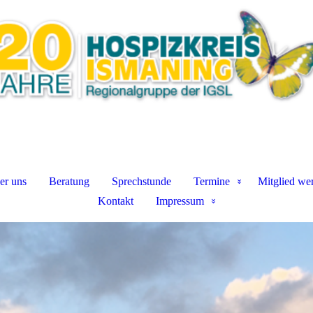
er uns
Beratung
Sprechstunde
Termine
Mitglied we
Kontakt
Impressum