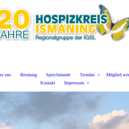
er uns
Beratung
Sprechstunde
Termine
Mitglied we
Kontakt
Impressum