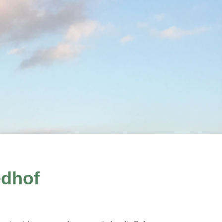
edhof